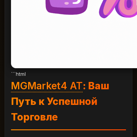
```html
MGMarket4 AT
: Ваш
Путь к Успешной
Торговле