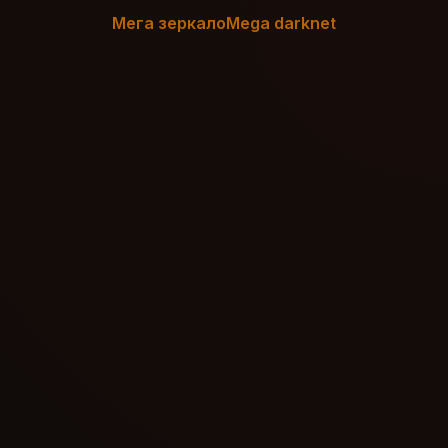
Мега зеркало
Mega darknet