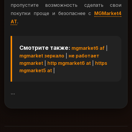
пропустите возможность сделать свои
покупки проще и безопаснее с
MGMarket4
AT
.
Смотрите также:
mgmarket6 af
|
mgmarket зеркало
|
не работает
mgmarket
|
http mgmarket6 at
|
https
mgmarket5 at
|
```