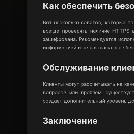
Как обеспечить без
Вот несколько советов, которые по
всегда проверять наличие HTTPS 
зашифрована. Рекомендуется исполь
информацией и не разглашать ее бе
Обслуживание клие
Клиенты могут рассчитывать на кач
вопросов или проблем, существуе
создает дополнительный уровень до
Заключение