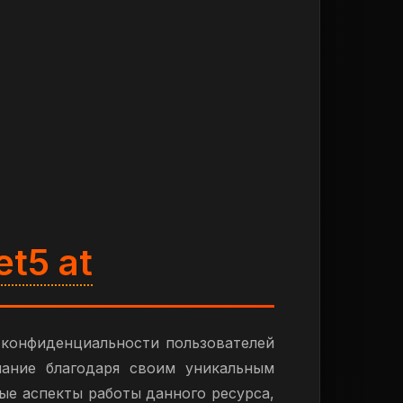
t5 at
 конфиденциальности пользователей
ание благодаря своим уникальным
е аспекты работы данного ресурса,