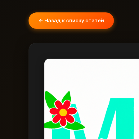
← Назад к списку статей