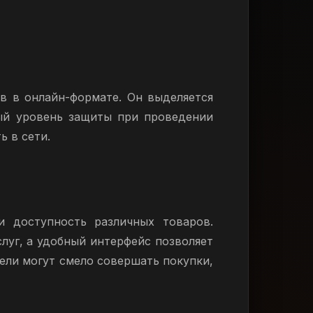
в в онлайн-формате. Он выделяется
ый уровень защиты при проведении
ь в сети.
и доступность различных товаров.
луг, а удобный интерфейс позволяет
ели могут смело совершать покупки,