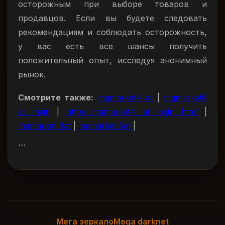
осторожным при выборе товаров и
продавцов. Если вы будете следовать
рекомендациям и соблюдать осторожность,
у вас есть все шансы получить
положительный опыт, исследуя анонимный
рынок.
Смотрите также:
mgmarket4 at
|
mgmarket6
at main
|
https mgmarket4 at login html
|
mgmarket 8at
|
mgmarket 5at
|
```
Мега зеркало
Mega darknet