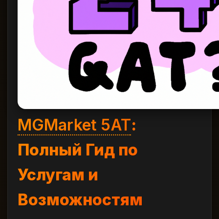
MGMarket 5AT
:
Полный Гид по
Услугам и
Возможностям