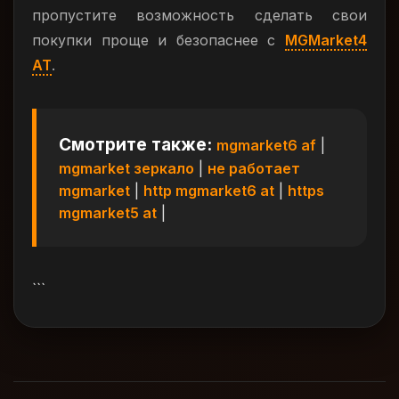
пропустите возможность сделать свои
покупки проще и безопаснее с
MGMarket4
AT
.
Смотрите также:
mgmarket6 af
|
mgmarket зеркало
|
не работает
mgmarket
|
http mgmarket6 at
|
https
mgmarket5 at
|
```