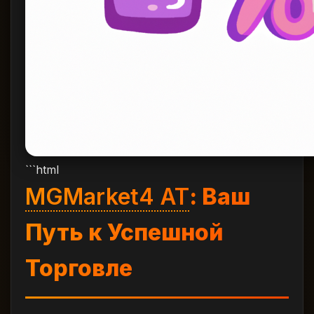
```html
MGMarket4 AT
: Ваш
Путь к Успешной
Торговле