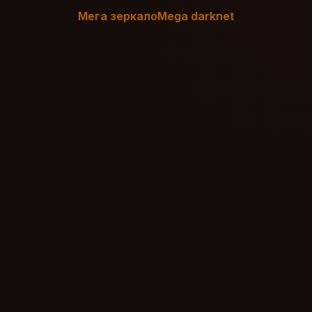
Мега зеркало
Mega darknet