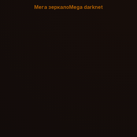
Мега зеркало
Mega darknet