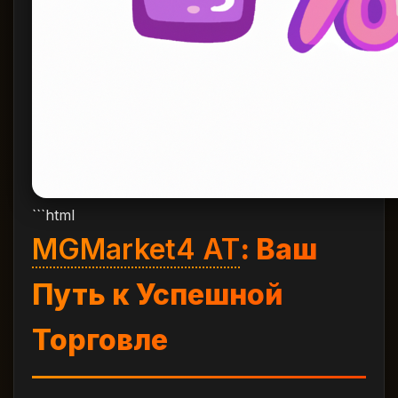
```html
MGMarket4 AT
: Ваш
Путь к Успешной
Торговле