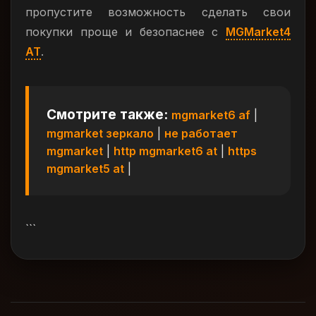
пропустите возможность сделать свои
покупки проще и безопаснее с
MGMarket4
AT
.
Смотрите также:
mgmarket6 af
|
mgmarket зеркало
|
не работает
mgmarket
|
http mgmarket6 at
|
https
mgmarket5 at
|
```