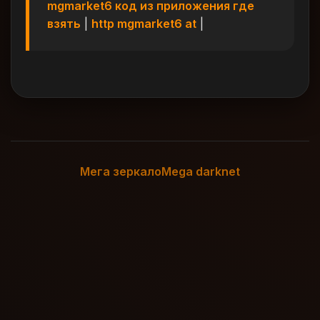
mgmarket6 код из приложения где
взять
|
http mgmarket6 at
|
Мега зеркало
Mega darknet