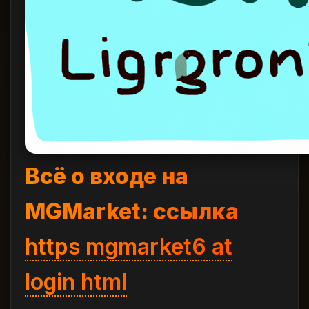
Всё о входе на
MGMarket: ссылка
https mgmarket6 at
login html