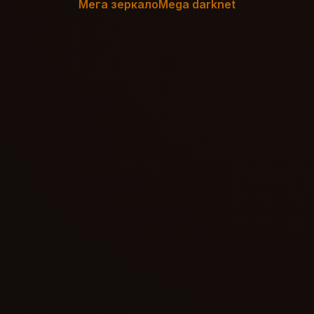
Мега зеркало
Mega darknet