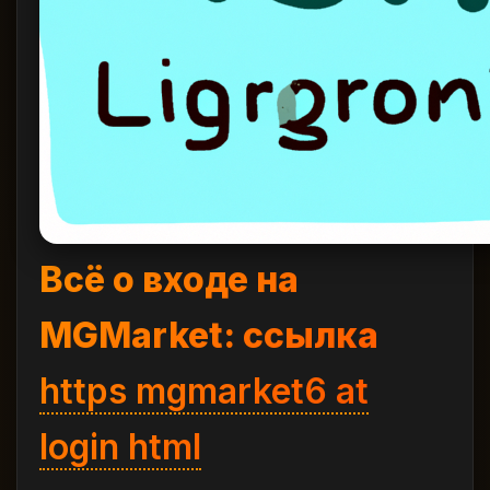
Всё о входе на
MGMarket: ссылка
https mgmarket6 at
login html