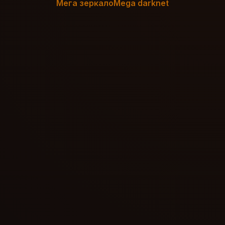
Мега зеркало
Mega darknet