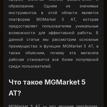
образование. Одним из значимых
инструментов в этой области является
платформа MGMarket 5 AT, которая
предоставляет пользователям уникальные
возможности для эффективной работы. В
данной статье мы рассмотрим основные
преимущества и функции MGMarket 5 AT, а
также объясним, почему эта мегасила
рабочая становится всё более популярной
среди пользователей.
Что такое MGMarket 5
AT?
MGMarket 5 AT — это мощная платформа,