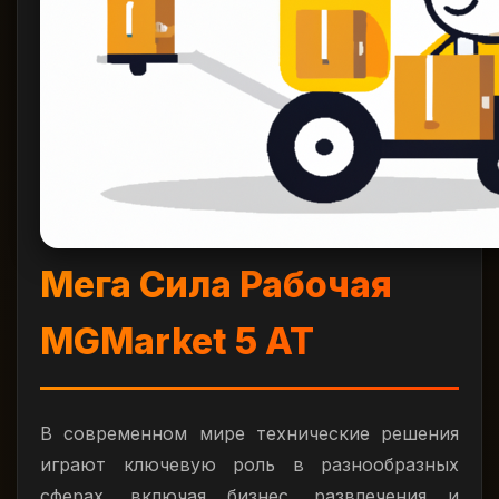
Мега Сила Рабочая
MGMarket 5 AT
В современном мире технические решения
играют ключевую роль в разнообразных
сферах, включая бизнес, развлечения и