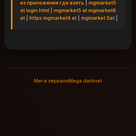
из приложения где взять
|
mgmarket5
at login html
|
mgmarket5 at mgmarket6
at
|
https mgmarket4 at
|
mgmarket 5at
|
Мега зеркало
Mega darknet