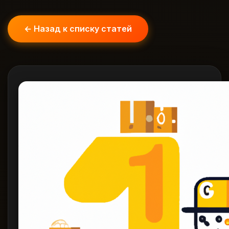
← Назад к списку статей