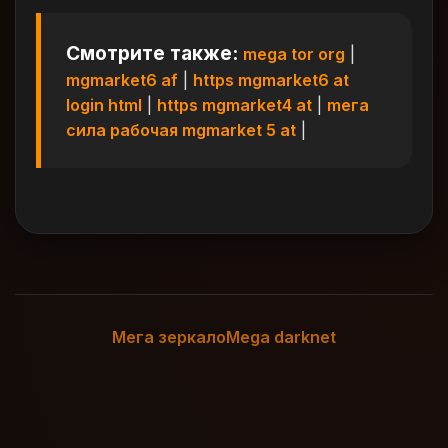
Смотрите также:
mega tor org
|
mgmarket6 af
|
https mgmarket6 at
login html
|
https mgmarket4 at
|
meга
сила рабочая mgmarket 5 at
|
Мега зеркало
Mega darknet